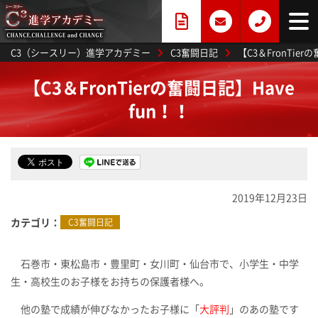
C3（シースリー）進学アカデミー
C3奮闘日記
【C3＆FronTier
【C3＆FronTierの奮闘日記】Have
fun！！
2019年12月23日
カテゴリ
C3奮闘日記
石巻市・東松島市・豊里町・女川町・仙台市で、小学生・中学
生・高校生のお子様をお持ちの保護者様へ。
他の塾で成績が伸びなかったお子様に「
大評判
」のあの塾です