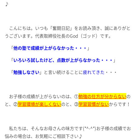
♪
こんにちは。いつも「奮闘日記」をお読み頂き、誠にありがと
うございます。代表取締役社長のGod（ゴッド）です。
「
他の塾で成績が上がらなかった・・・
」
「
いろいろ試したけど、点数が上がらなかった・・・
」
「
勉強しなさい
」と言い続けることに
疲れてきた
・・・
お子様の成績が上がらないのは、①
勉強の仕方が分からない
の
と、②
学習環境が楽しくない
のと、③
学習習慣がない
からです！
私たちは、そんなお母さんの味方です(*^-^*)お子様の成績でお
悩みの場合は、お気軽にご相談下さい♪