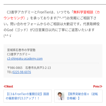
C3進学アカデミーとFronTierは、いつでも「
無料学習相談（カ
ウンセリング）
」を承っております(*^-^*)お気軽にご相談下さ
い。問い合わせフォームからのご相談は大歓迎です。代表取締役
のGod（ゴッド）が2日営業日以内に丁寧にご返答いたいます
(^^ゞ
宮城県石巻市の学習塾
C3進学アカデミー
c3-shingaku-academy.com
〒986-0865 石巻市丸井戸3-2-13
TEL:
0225-98-6076
≪Next
Prev≫
【C3＆FronTierの奮闘日記】国語
【限界突破合宿Ⅱ（逆転
の偏差値が23.3アップ！！
合格編）】