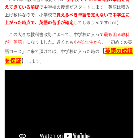
えてきている前提
で中学校の授業がスタートします！英語は積み
上げ教科なので、小学校で
覚えるべき単語を覚えないで中学生に
上がった時点で、英語の苦手が確定
してしまうんです(ToT)
この大きな教科書改訂によって、中学校に入って
最も困る教科
が「英語」
になりました。遅くとも
小学5年生から
、「初めての英
【
英語の成績
語コース」に来て頂ければ、中学校に入った時の
を保証
】
します。