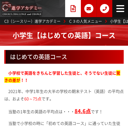
C3（シースリー）進学アカデミー
Ｃ３の人気メニュー
小学生【
小学生【はじめての英語】コース
はじめての英語コース
小学校で英語をきちんと学習した生徒と、そうでない生徒に
驚
きの差が
！！
2021年、中学1年生の大半の学校の期末テスト（英語）の平均点
。
は、およそ
60～75点
です
84.6点
当塾の1年生の英語の平均点は・・・
です！
当塾で小学校の時に「初めての英語コース」に通っていた生徒