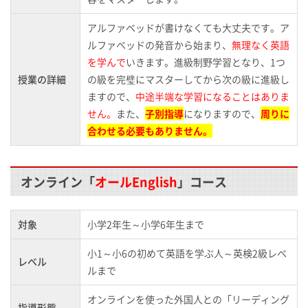
アルファベッドが書けなくても大丈夫です。ア
ルファベッドの発音から始まり、
無理なく英語
を学んで
いきます。進級制野学習となり、1つ
授業の詳細
の級を完璧にマスターしてから次の級に進級し
ますので、
中途半端な学習になることはありま
せん。
また、
子別指導
になりますので、
周りに
合わせる必要もありません。
オンライン「
オールEnglish
」コース
対象
小学2年生～小学6年生まで
小1～小6の初めて英語を学ぶ人～英検2級レベ
レベル
ルまで
オンラインを使った外国人との「リーディング
指導形態