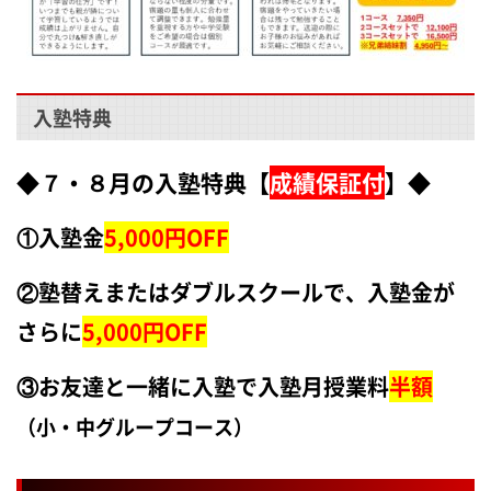
入塾特典
◆７・８月の入塾特典【
成績保証付
】◆
①入塾金
5,000円OFF
②塾替えまたはダブルスクールで、入塾金が
さらに
5,000円OFF
③お友達と一緒に入塾で入塾月授業料
半額
（小・中グループコース）