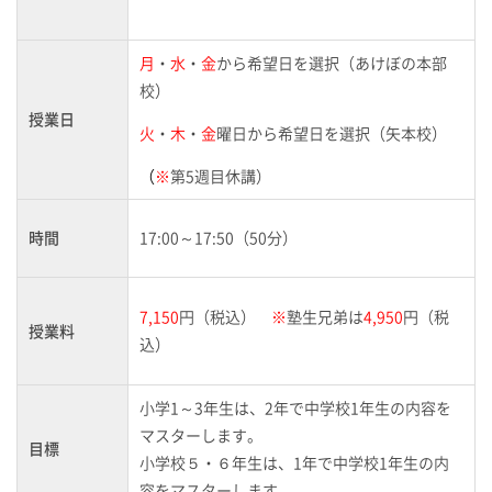
月
・
水
・
金
から希望日を選択（あけぼの本部
校）
授業日
火
・
木
・
金
曜日から希望日を選択（矢本校）
（
※
第5週目休講）
時間
17:00～17:50（50分）
7,150
円（税込）
※
塾生兄弟は
4,950
円（税
授業料
込）
小学1～3年生は、2年で中学校1年生の内容を
マスターします。
目標
小学校５・６年生は、1年で中学校1年生の内
容をマスターします。