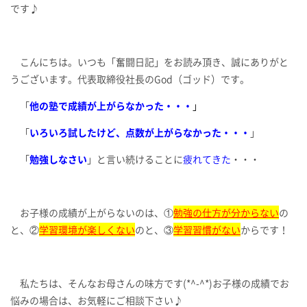
です♪
こんにちは。いつも「奮闘日記」をお読み頂き、誠にありがと
うございます。代表取締役社長のGod（ゴッド）です。
「
他の塾で成績が上がらなかった・・・
」
「
いろいろ試したけど、点数が上がらなかった・・・
」
「
勉強しなさい
」と言い続けることに
疲れてきた
・・・
お子様の成績が上がらないのは、①
勉強の仕方が分からない
の
と、②
学習環境が楽しくない
のと、③
学習習慣がない
からです！
私たちは、そんなお母さんの味方です(*^-^*)お子様の成績でお
悩みの場合は、お気軽にご相談下さい♪