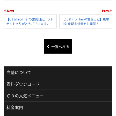
≪Next
Prev≫
【C3＆FronTierの奮闘日記】プレ
【C3＆FronTierの奮闘日記】東華
ゼントありがとうございます。
中対象期末対策ゼミ開催！
一覧へ戻る
当塾について
資料ダウンロード
Ｃ３の人気メニュー
料金案内