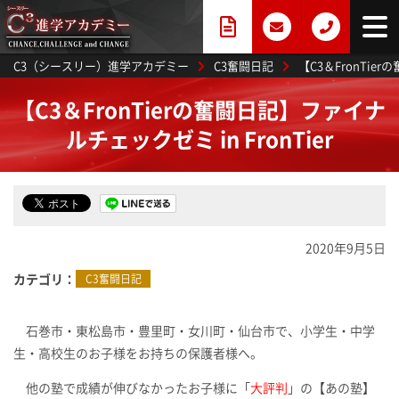
C3（シースリー）進学アカデミー
C3奮闘日記
【C3＆FronTier
【C3＆FronTierの奮闘日記】ファイナ
ルチェックゼミ in FronTier
2020年9月5日
カテゴリ
C3奮闘日記
‌‎ 石巻市・東松島市・豊里町・女川町・仙台市で、小学生・中学
生・高校生のお子様をお持ちの保護者様へ。
他の塾で成績が伸びなかったお子様に「
大評判
」の【あの塾】