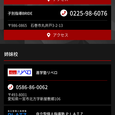
0225-98-6076
子別指導BRIDE
〒986-0865 石巻市丸井戸3-2-13
アクセス
姉妹校
進学塾リベロ
0586-86-0062
〒493-8001
愛知県一宮市北方字新屋敷郷106
自立型個人指導塾 ＰＬＡＴＺ