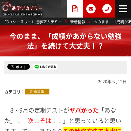
C3（シースリー）進学アカデミー
新着情報
今のまま、「成績が
今のまま、「成績があがらない勉強
法」を続けて大丈夫！？
2020年9月12日
カテゴリ
新着情報
8・9月の定期テストが
ヤバかった
「あな
た」！
「
次こそは
！！」と思っていると思い