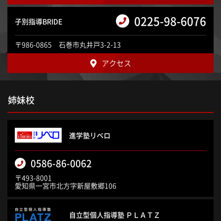
0225-98-6076
子別指導BRIDE
〒986-0865 石巻市丸井戸3-2-13
アクセス
姉妹校
進学塾リベロ
0586-86-0062
〒493-8001
愛知県一宮市北方字新屋敷郷106
自立型個人指導塾 ＰＬＡＴＺ