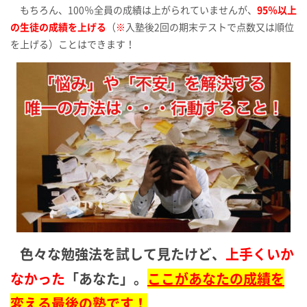
もちろん、100％全員の成績は上がられていませんが、
95％以上
の生徒の成績を上げる
（
※
入塾後2回の期末テストで点数又は順位
を上げる）ことはできます！
色々な勉強法を試して見たけど、
上手くいか
なかった
「あなた」。
ここがあなたの成績を
変える最後の塾です！