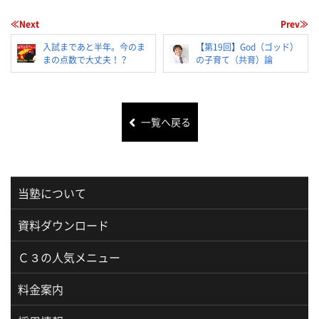
≪Next
Prev≫
入試まであと半年。今のま
【第19回】God（ゴッド）
まの点数で大丈夫！？
の子育て（共育）論
一覧へ戻る
当塾について
資料ダウンロード
Ｃ３の人気メニュー
料金案内