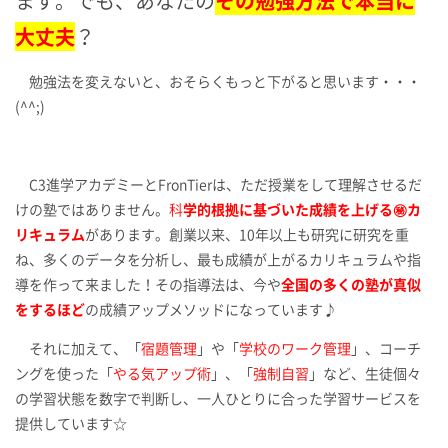
ます。
でも、あなたの
その勉強方法で本当に
大丈夫
？
勉強法を変えないと、おそらくもっと下がると思います・・・
(^^;)
C3進学アカデミーとFronTierは、ただ授業をして理解させるだ
けの塾ではありません。
科
学的根拠に基づいた成績を上げる㊙カ
リキュラム
があります。創業以来、10年以上も研究に研究を重
ね、多くのデータを分析し、最も成績が上がるカリキュラムや指
導を作って来ました！その指導法は、今や
全国の多くの塾が真似
をするほど
の成績アップメソッドになっています♪
それに加えて、「
宿題管理
」や「
学校のワーク管理
」、コーチ
ングを使った「
やる気アップ術
」、「
強制自習
」など、生徒個々
の学習状態を数字で判断し、一人ひとりに合った学習サービスを
提供しています☆