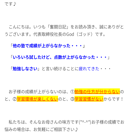
です♪
こんにちは。いつも「奮闘日記」をお読み頂き、誠にありがと
うございます。代表取締役社長のGod（ゴッド）です。
「
他の塾で成績が上がらなかった・・・
」
「
いろいろ試したけど、点数が上がらなかった・・・
」
「
勉強しなさい
」と言い続けることに
疲れてきた
・・・
お子様の成績が上がらないのは、①
勉強の仕方が分からない
の
と、②
学習環境が楽しくない
のと、③
学習習慣がない
からです！
私たちは、そんなお母さんの味方です(*^-^*)お子様の成績でお
悩みの場合は、お気軽にご相談下さい♪