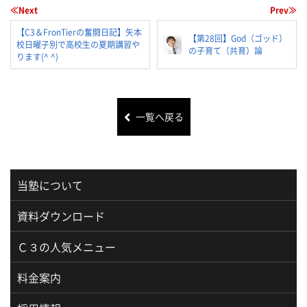
≪Next
Prev≫
【C3＆FronTierの奮闘日記】矢本
【第28回】God（ゴッド）
校日曜子別で高校生の夏期講習や
の子育て（共育）論
ります(^ ^)
一覧へ戻る
当塾について
資料ダウンロード
Ｃ３の人気メニュー
料金案内