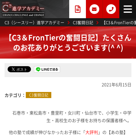
C3（シースリー）進学アカデミー
C3奮闘日記
【C3＆FronTi
【C3＆FronTierの奮闘日記】たくさん
のお花ありがとうございます(^ ^)
2021年6月15日
カテゴリ
C3奮闘日記
石巻市・東松島市・豊里町・女川町・仙台市で、小学生・中学
生・高校生のお子様をお持ちの保護者様へ。
他の塾で成績が伸びなかったお子様に「
大評判
」の【あの塾】