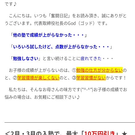
です♪
こんにちは。いつも「奮闘日記」をお読み頂き、誠にありがと
うございます。代表取締役社長のGod（ゴッド）です。
「
他の塾で成績が上がらなかった・・・
」
「
いろいろ試したけど、点数が上がらなかった・・・
」
「
勉強しなさい
」と言い続けることに
疲れてきた
・・・
お子様の成績が上がらないのは、①
勉強の仕方が分からない
の
と、②
学習環境が楽しくない
のと、③
学習習慣がない
からです！
私たちは、そんなお母さんの味方です(*^-^*)お子様の成績でお
悩みの場合は、お気軽にご相談下さい♪
＜2月・3月の入塾で、最大「
10万円引き
」★