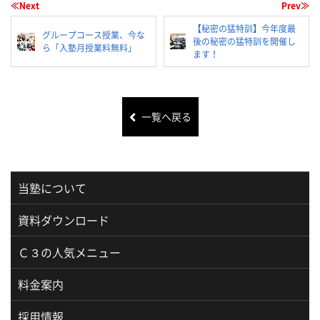
≪Next
Prev≫
【秘密の猛特訓】今年度最
グループコース授業、今な
後の秘密の猛特訓を開催し
ら「入塾月授業料無料」
ます！
一覧へ戻る
当塾について
資料ダウンロード
Ｃ３の人気メニュー
料金案内
採用情報