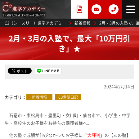
C3（シースリー）進学アカデミー
新着情報
2月・3月の入塾で、
2月・3月の入塾で、最大「10万円引
き」★
2024年2月14日
カテゴリ
新着情報
C3奮闘日記
石巻市・東松島市・豊里町・女川町・仙台市で、小学生・中学
生・高校生のお子様をお持ちの保護者様へ。
他の塾で成績が伸びなかったお子様に「
大評判
」の【あの塾】