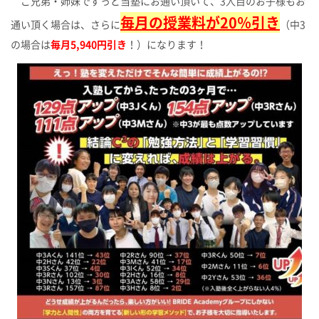
ご兄弟・姉妹でずっと当塾にお通い頂いて、3人目のお子様もお
毎月の授業料が20％引き
通い頂く場合は、さらに
（中3
の場合は
毎月5,940円引き
！）になります！