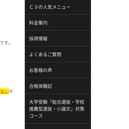
Ｃ３の人気メニュー
料金案内
採用情報
です。
よくあるご質問
お客様の声
合格体験記
がない
か
大学受験「総合選抜・学校
推薦型選抜・小論文」対策
コース