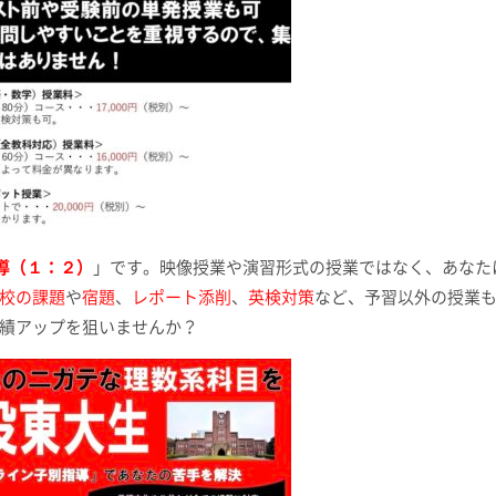
導（１：２）
」です。映像授業や演習形式の授業ではなく、あなた
校の課題
や
宿題
、
レポート添削
、
英検対策
など、予習以外の授業
績アップを狙いませんか？