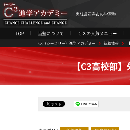
宮城県石巻市の学習塾
TOP
当塾について
Ｃ３の人気メニュー
C3（シースリー）進学アカデミー
新着情報
【C3高校部