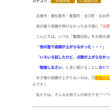
カテゴリ
新着情報
C3奮闘日記
石巻市・東松島市・豊里町・女川町・仙台市
他の塾で成績が伸びなかったお子様に「
大評
こんにちは。いつも「奮闘日記」をお読み頂き
「
他の塾で成績が上がらなかった・・・
」
「
いろいろ試したけど、点数が上がらなかっ
「
勉強しなさい
」と言い続けることに
疲れて
お子様の成績が上がらないのは、①
勉強の仕
らです！
私たちは、そんなお母さんの味方です(*^-^