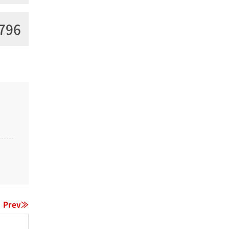
796
Prev≫