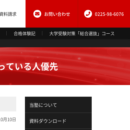
資料請求
お問い合わせ
0225-98-6076
合格体験記
大学受験対策「総合選抜」コース
っている人優先
当塾について
10月10日
資料ダウンロード