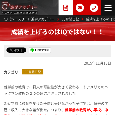
C3（シースリー）進学アカデミー
C3奮闘日記
成績を上げるのはI
成績を上げるのはIQではない！！
2015年11月18日
カテゴリ
C3奮闘日記
就学前の教育で、将来の可能性が大きく変わる！！アメリカのヘ
ックマン教授の２つの研究が注目されました。
①就学前に教育を受けた子供と受けなかった子供では、将来の学
歴・収入に大きな差が出た。つまり、
就学前の教育が小学校、中