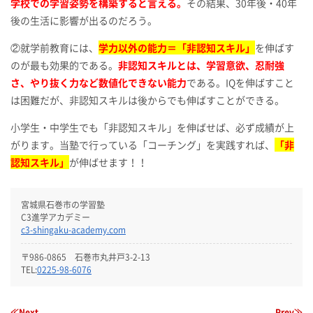
学校での学習姿勢を構築すると言える。
その結果、30年後・40年
後の生活に影響が出るのだろう。
②就学前教育には、
学力以外の能力＝「非認知スキル」
を伸ばす
のが最も効果的である。
非認知スキルとは、学習意欲、忍耐強
さ、やり抜く力など数値化できない能力
である。IQを伸ばすこと
は困難だが、非認知スキルは後からでも伸ばすことができる。
小学生・中学生でも「非認知スキル」を伸ばせば、必ず成績が上
がります。当塾で行っている「コーチング」を実践すれば、
「非
認知スキル」
が伸ばせます！！
宮城県石巻市の学習塾
C3進学アカデミー
c3-shingaku-academy.com
〒986-0865 石巻市丸井戸3-2-13
TEL:
0225-98-6076
≪Next
Prev≫